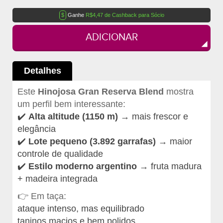
$
Ganhe
R$4,47 de Cashback para Sócio
ADICIONAR
Detalhes
Este
Hinojosa Gran Reserva Blend
mostra
um perfil bem interessante:
✔️
Alta altitude (1150 m)
→ mais frescor e
elegância
✔️
Lote pequeno (3.892 garrafas)
→ maior
controle de qualidade
✔️
Estilo moderno argentino
→ fruta madura
+ madeira integrada
👉 Em taça:
ataque intenso, mas equilibrado
taninos macios e bem polidos