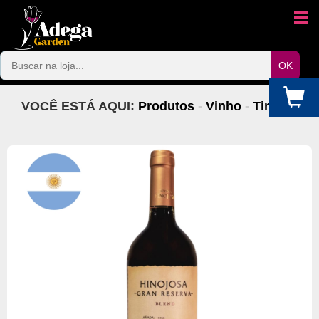
VOCÊ ESTÁ AQUI:
Produtos
-
Vinho
-
Tinto