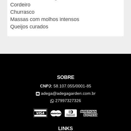
Cordeiro
Churrasco
Massas com molhos intensos
Queijos curados
SOBRE
CNPJ:
58.107.055/0001-85
adega@adegagarden.com.br
27997327326
LINKS