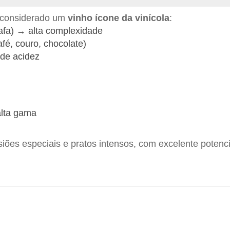
considerado um
vinho ícone da vinícola
:
afa) → alta complexidade
afé, couro, chocolate)
 de acidez
alta gama
asiões especiais e pratos intensos, com excelente potenc