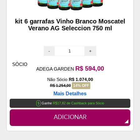
kit 6 garrafas Vinho Branco Moscatel
Verano AG Seleccion 750 ml
-
+
SÓCIO
R$ 594,00
ADEGA GARDEN
Não Sócio
R$ 1.074,00
R$ 1.254,00
14% OFF
Mais Detalhes
$
Ganhe
R$17,82 de Cashback para Sócio
ADICIONAR