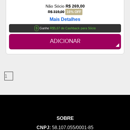
Não Sócio
R$ 269,00
R$ 319,00
16% OFF
Mais Detalhes
$
Ganhe
R$5,67 de Cashback para Sócio
ADICIONAR
1
SOBRE
CNPJ:
58.107.055/0001-85